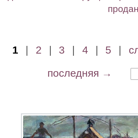
прода
1
|
2
|
3
|
4
|
5
|
с
последняя →