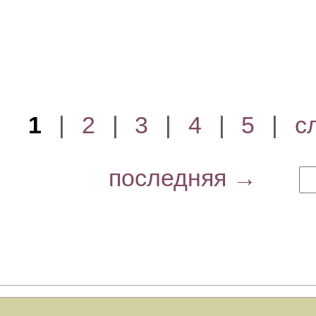
1
|
2
|
3
|
4
|
5
|
с
последняя →