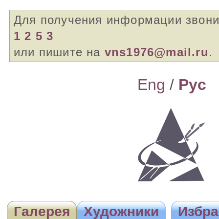
Для получения информации звон
1 2 5 3
или пишите на
vns1976@mail.ru
.
Eng
/
Pyc
Галерея
Художники
Избра