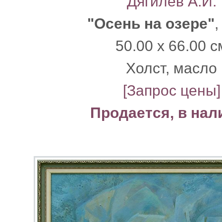
Дягилев А.И.
"Осень на озере"
,
50.00 x 66.00 с
Xолст, масло
[Запрос цены]
Продается, в нал