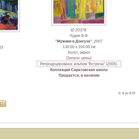
ID 20378:
Чудин В.Ф.
"Мужики в Донгузе"
, 2007
130.00 x 104.00 см
83
Xолст, акрил
[Запрос цены]
Репродуцирована: альбом "Встреча" (2008).
Коллекция Саратовская школа
Продается, в наличии
0..8 из 679