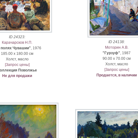
ID 24323:
ID 24138:
Карачарсков Н.П.
Моторин А.В.
 полях Чувашии"
, 1976
"Гурзуф"
, 1987
185.00 x 180.00 см
90.00 x 70.00 см
Xолст, масло
Xолст, масло
[Запрос цены]
[Запрос цены]
оллекция Поволжье
Продается, в наличии
Не для продажи