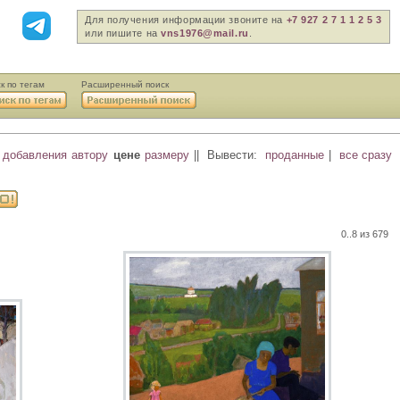
Для получения информации звоните на
+7 927 2 7 1 1 2 5 3
или пишите на
vns1976@mail.ru
.
к по тегам
Расширенный поиск
 добавления
автору
цене
размеру
||
Вывести:
проданные
|
все сразу
0..8 из 679