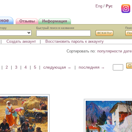
Eng
/
Pyc
нное
Отзывы
Информация
втору
Быстрый поиcк в названии
Поис
|
Создать аккаунт
|
Восстановить пароль к аккаунту
Сортировать по:
популярности
дате
|
2
|
3
|
4
|
5
|
следующая →
|
последняя →