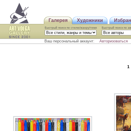
Галерея
Художники
Избра
Быстрый поиск по стилю/жанру/теме
Быстрый поиcк по а
Ваш персональный аккаунт:
Авторизоваться
1