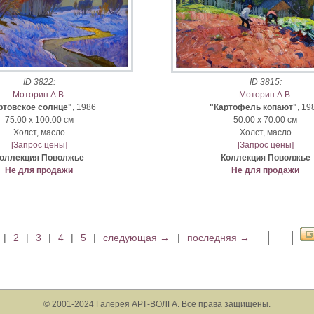
ID 3822:
ID 3815:
Моторин А.В.
Моторин А.В.
ртовское солнце"
, 1986
"Картофель копают"
, 19
75.00 x 100.00 см
50.00 x 70.00 см
Xолст, масло
Xолст, масло
[Запрос цены]
[Запрос цены]
оллекция Поволжье
Коллекция Поволжье
Не для продажи
Не для продажи
|
2
|
3
|
4
|
5
|
следующая →
|
последняя →
© 2001-2024 Галерея АРТ-ВОЛГА. Все права защищены.