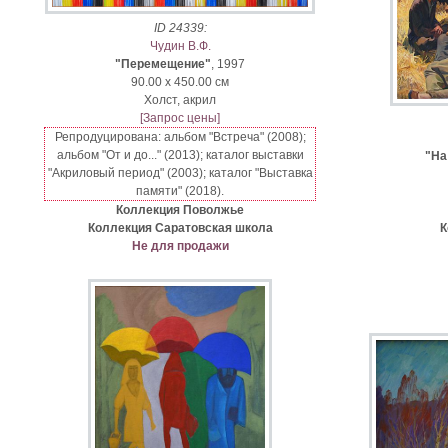
ID 24339:
Чудин В.Ф.
"Перемещение"
, 1997
90.00 x 450.00 см
Xолст, акрил
[Запрос цены]
Репродуцирована: альбом "Встреча" (2008);
альбом "От и до..." (2013); каталог выставки
"На
"Акриловый период" (2003); каталог "Выставка
памяти" (2018).
Коллекция Поволжье
Коллекция Саратовская школа
К
Не для продажи