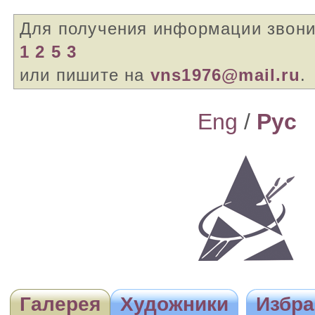
Для получения информации звон
1 2 5 3
или пишите на
vns1976@mail.ru
.
Eng
/
Pyc
Галерея
Художники
Избра