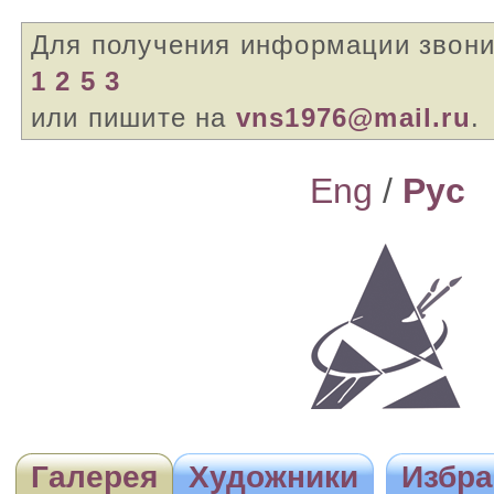
Для получения информации звон
1 2 5 3
или пишите на
vns1976@mail.ru
.
Eng
/
Pyc
Галерея
Художники
Избра