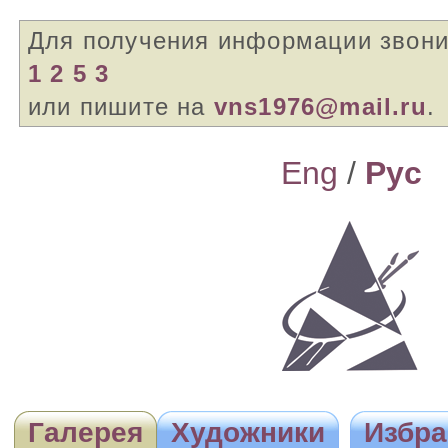
Для получения информации звон
1 2 5 3
или пишите на
vns1976@mail.ru
.
Eng
/
Pyc
Галерея
Художники
Избра