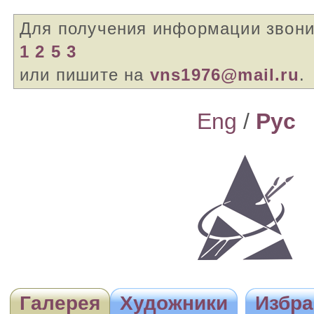
Для получения информации звон
1 2 5 3
или пишите на
vns1976@mail.ru
.
Eng
/
Pyc
Галерея
Художники
Избра