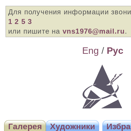
Для получения информации звон
1 2 5 3
или пишите на
vns1976@mail.ru
.
Eng
/
Pyc
Галерея
Художники
Избра